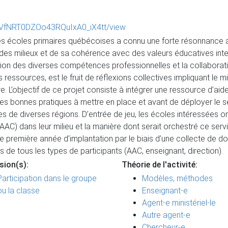
fkGVfNRT0DZOo43RQuIxA0_iX4tt/view
les écoles primaires québécoises a connu une forte résonnance 
es milieux et de sa cohérence avec des valeurs éducatives intem
ion des diverses compétences professionnelles et la collaborati
ressources, est le fruit de réflexions collectives impliquant le m
re. L’objectif de ce projet consiste à intégrer une ressource d’ai
les bonnes pratiques à mettre en place et avant de déployer le s
s de diverses régions. D’entrée de jeu, les écoles intéressées o
se (AAC) dans leur milieu et la manière dont serait orchestré ce s
tte première année d’implantation par le biais d’une collecte de 
 de tous les types de participants (AAC, enseignant, direction).
sion(s):
Théorie de l'activité:
Participation dans le groupe
Modèles, méthodes
ou la classe
Enseignant-e
Agent-e ministériel-le
Autre agent-e
Chercheur-e