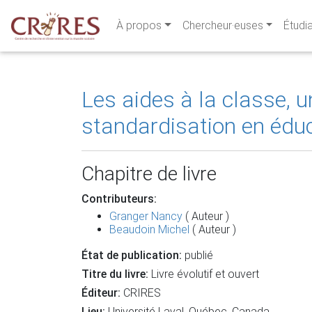
À propos
Chercheur·euses
Étudi
Les aides à la classe, u
standardisation en éduc
Chapitre de livre
Contributeurs:
Granger Nancy
( Auteur )
Beaudoin Michel
( Auteur )
État de publication:
publié
Titre du livre:
Livre évolutif et ouvert
Éditeur:
CRIRES
Lieu:
Université Laval, Québec, Canada