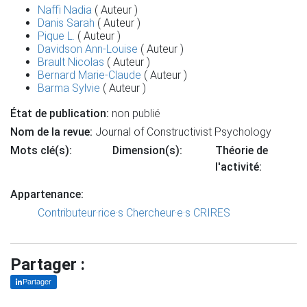
Naffi Nadia
( Auteur )
Danis Sarah
( Auteur )
Pique L.
( Auteur )
Davidson Ann-Louise
( Auteur )
Brault Nicolas
( Auteur )
Bernard Marie-Claude
( Auteur )
Barma Sylvie
( Auteur )
État de publication:
non publié
Nom de la revue:
Journal of Constructivist Psychology
Mots clé(s):
Dimension(s):
Théorie de
l'activité:
Appartenance:
Contributeur·rice·s
Chercheur·e·s CRIRES
Partager :
Partager