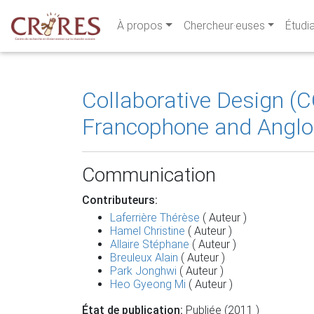
À propos
Chercheur·euses
Étudi
Collaborative Design (
Francophone and Angl
Communication
Contributeurs:
Laferrière Thérèse
( Auteur )
Hamel Christine
( Auteur )
Allaire Stéphane
( Auteur )
Breuleux Alain
( Auteur )
Park Jonghwi
( Auteur )
Heo Gyeong Mi
( Auteur )
État de publication:
Publiée (2011 )