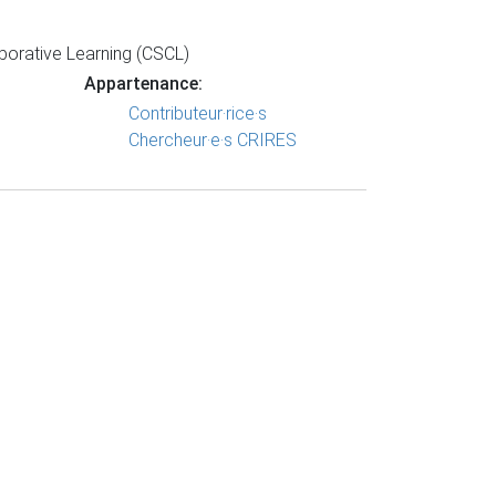
orative Learning (CSCL)
Appartenance:
Contributeur·rice·s
Chercheur·e·s CRIRES