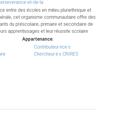
perseverance-et-de-la
ce entre des écoles en milieu pluriethnique et
énérale, cet organisme communautaire offre des
ants du préscolaire, primaire et secondaire de
urs apprentissages et leur réussite scolaire.
Appartenance:
Contributeur·rice·s
ire
Chercheur·e·s CRIRES