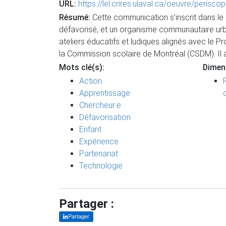
URL:
https://lel.crires.ulaval.ca/oeuvre/peris
Résumé:
Cette communication s’inscrit dans le 
défavorisé, et un organisme communautaire urba
ateliers éducatifs et ludiques alignés avec le 
la Commission scolaire de Montréal (CSDM). Il a 
Mots clé(s):
Dimen
Action
Apprentissage
Chercheur·e
Défavorisation
Enfant
Expérience
Partenariat
Technologie
Partager :
Partager