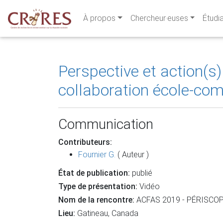
À propos
Chercheur·euses
Étudi
Perspective et action(s)
collaboration école-c
Communication
Contributeurs:
Fournier G.
( Auteur )
État de publication:
publié
Type de présentation:
Vidéo
Nom de la rencontre:
ACFAS 2019 - PÉRISCOPE: 
Lieu:
Gatineau, Canada