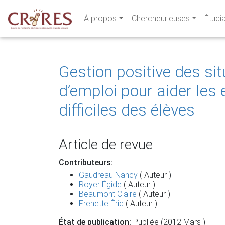
À propos
Chercheur·euses
Étudi
Gestion positive des si
d’emploi pour aider les
difficiles des élèves
Article de revue
Contributeurs:
Gaudreau Nancy
( Auteur )
Royer Égide
( Auteur )
Beaumont Claire
( Auteur )
Frenette Éric
( Auteur )
État de publication:
Publiée (2012 Mars )