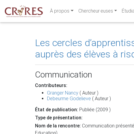
À propos
Chercheur·euses
Étudi
Les cercles d’apprentiss
auprès des élèves à ris
Communication
Contributeurs:
Granger Nancy
( Auteur )
Debeurme Godelieve
( Auteur )
État de publication:
Publiée (2009 )
Type de présentation:
Nom de la rencontre:
Communication présentée 
Education)