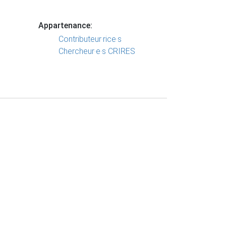
Appartenance:
Contributeur·rice·s
Chercheur·e·s CRIRES