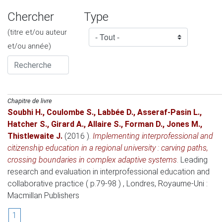
Chercher
Type
(titre et/ou auteur
et/ou année)
Chapitre de livre
Soubhi H.
,
Coulombe S.
,
Labbée D.
,
Asseraf-Pasin L.
,
Hatcher S.
,
Girard A.
,
Allaire S.
,
Forman D.
,
Jones M.
,
Thistlewaite J.
(2016 )
.
Implementing interprofessional and
citizenship education in a regional university : carving paths,
crossing boundaries in complex adaptive systems
.
Leading
research and evaluation in interprofessional education and
collaborative practice ( p.79-98 )
, Londres, Royaume-Uni
:
Macmillan Publishers
1