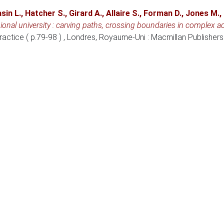
sin L.
,
Hatcher S.
,
Girard A.
,
Allaire S.
,
Forman D.
,
Jones M.
,
gional university : carving paths, crossing boundaries in complex 
ractice ( p.79-98 )
, Londres, Royaume-Uni
: Macmillan Publishers