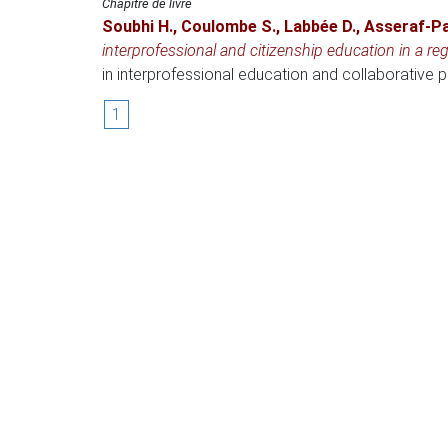
Chapitre de livre
Soubhi H.
,
Coulombe S.
,
Labbée D.
,
Asseraf-Pa
interprofessional and citizenship education in a re
in interprofessional education and collaborative p
1