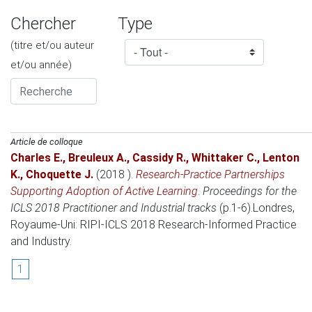
Chercher
Type
(titre et/ou auteur
et/ou année)
Article de colloque
Charles E.
,
Breuleux A.
,
Cassidy R.
,
Whittaker C.
,
Lenton
K.
,
Choquette J.
(2018 )
.
Research-Practice Partnerships
Supporting Adoption of Active Learning
.
Proceedings for the
ICLS 2018 Practitioner and Industrial tracks
(p.1-6).
Londres,
Royaume-Uni
: RIPI-ICLS 2018 Research-Informed Practice
and Industry.
1