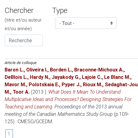
Chercher
Type
(titre et/ou auteur
et/ou année)
Article de colloque
Baron L.
,
Oliveira I.
,
Borden L.
,
Braconne-Michoux A.
,
DeBlois L.
,
Hardy N.
,
Jayakody G.
,
Lajoie C.
,
Le Blanc M.
,
Mavor M.
,
Polotskaia E.
,
Pyper J.
,
Rioux M.
,
Sedaghat-Jou
M.
,
Toor A.
(2013 )
.
What Does It Mean To Understand
Multiplicative Ideas and Processes? Designing Strategies For
Teaching and Learning
.
Proceedings of the 2013 annual
meeting of the Canadian Mathematics Study Group
(p.109-
125).: CMESG/GCEDM.
1