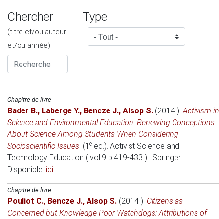
Chercher
Type
(titre et/ou auteur
et/ou année)
Chapitre de livre
Bader B.
,
Laberge Y.
,
Bencze J.
,
Alsop S.
(2014 )
.
Activism in
Science and Environmental Education: Renewing Conceptions
About Science Among Students When Considering
e
Socioscientific Issues
. (1
ed.).
Activist Science and
Technology Education ( vol.9 p.419-433 )
: Springer .
Disponible:
ici
Chapitre de livre
Pouliot C.
,
Bencze J.
,
Alsop S.
(2014 )
.
Citizens as
Concerned but Knowledge-Poor Watchdogs: Attributions of