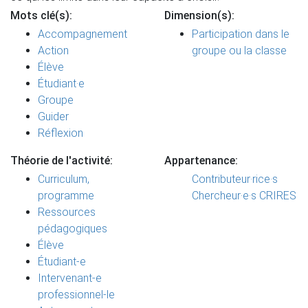
Mots clé(s):
Dimension(s):
Accompagnement
Participation dans le
Action
groupe ou la classe
Élève
Étudiant·e
Groupe
Guider
Réflexion
Théorie de l'activité:
Appartenance:
Curriculum,
Contributeur·rice·s
programme
Chercheur·e·s CRIRES
Ressources
pédagogiques
Élève
Étudiant-e
Intervenant-e
professionnel-le