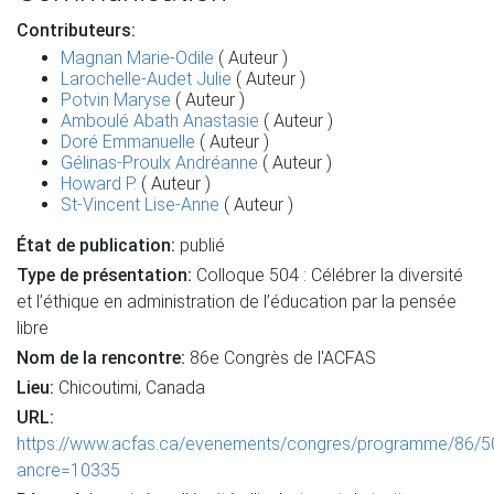
Contributeurs:
Magnan Marie-Odile
( Auteur )
Larochelle-Audet Julie
( Auteur )
Potvin Maryse
( Auteur )
Amboulé Abath Anastasie
( Auteur )
Doré Emmanuelle
( Auteur )
Gélinas-Proulx Andréanne
( Auteur )
Howard P.
( Auteur )
St-Vincent Lise-Anne
( Auteur )
État de publication:
publié
Type de présentation:
Colloque 504 : Célébrer la diversité
et l’éthique en administration de l’éducation par la pensée
libre
Nom de la rencontre:
86e Congrès de l'ACFAS
Lieu:
Chicoutimi, Canada
URL:
https://www.acfas.ca/evenements/congres/programme/86/5
ancre=10335