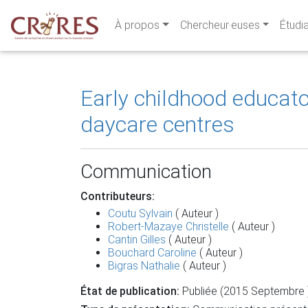
À propos
Chercheur·euses
Étudi
Early childhood educato
daycare centres
Communication
Contributeurs:
Coutu Sylvain
( Auteur )
Robert-Mazaye Christelle
( Auteur )
Cantin Gilles
( Auteur )
Bouchard Caroline
( Auteur )
Bigras Nathalie
( Auteur )
État de publication:
Publiée (2015 Septembre 