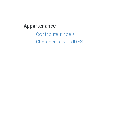
Appartenance:
Contributeur·rice·s
Chercheur·e·s CRIRES