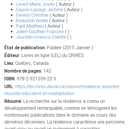
Levert Marie Josée
( Auteur )
Gauvin-Lepage Jérôme
( Auteur )
Genest Christine
( Auteur )
Beaudoin Axelle
( Auteur )
Paré Matthieu
( Auteur )
Julien-Gauthier Francine
( )
Jourdan-Ionescu Colette
( )
État de publication:
Publiée (2015 Janvier )
Éditeur:
Livres en ligne (LEL) du CRIRES
Lieu:
Québec, Canada
Nombre de pages:
142
ISBN:
978-2-921559-22-5
URL:
https://lel.crires.ulaval.ca/oeuvre/resilience-assistee-
reussite-educative-et-readaptation
Résumé:
La recherche sur la résilience a connu un
développement remarquable, comme en témoignent les
nombreuses publications dans le domaine au cours des
dernières décennies. La résilience caractérise une personne
ayant vécu ou vivant un événement à caractère