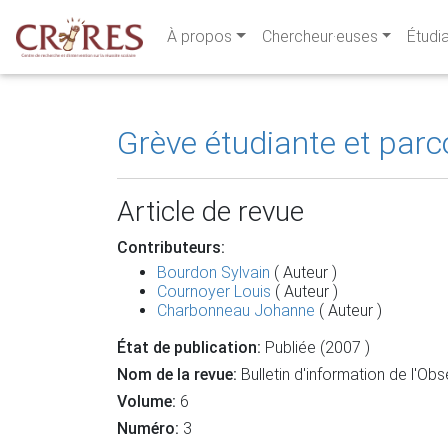
À propos
Chercheur·euses
Étudi
Grève étudiante et parco
Article de revue
Contributeurs:
Bourdon Sylvain
( Auteur )
Cournoyer Louis
( Auteur )
Charbonneau Johanne
( Auteur )
État de publication:
Publiée (2007 )
Nom de la revue:
Bulletin d'information de l'Ob
Volume:
6
Numéro:
3