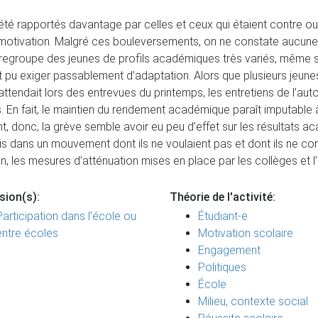
t été rapportés davantage par celles et ceux qui étaient contre ou
otivation. Malgré ces bouleversements, on ne constate aucune
i regroupe des jeunes de profils académiques très variés, même s
t pu exiger passablement d’adaptation. Alors que plusieurs jeune
ttendait lors des entrevues du printemps, les entretiens de l’a
s. En fait, le maintien du rendement académique paraît imputable
 donc, la grève semble avoir eu peu d’effet sur les résultats aca
s dans un mouvement dont ils ne voulaient pas et dont ils ne contr
, les mesures d’atténuation mises en place par les collèges et l
sion(s):
Théorie de l'activité:
Participation dans l’école ou
Étudiant-e
entre écoles
Motivation scolaire
Engagement
Politiques
École
Milieu, contexte social