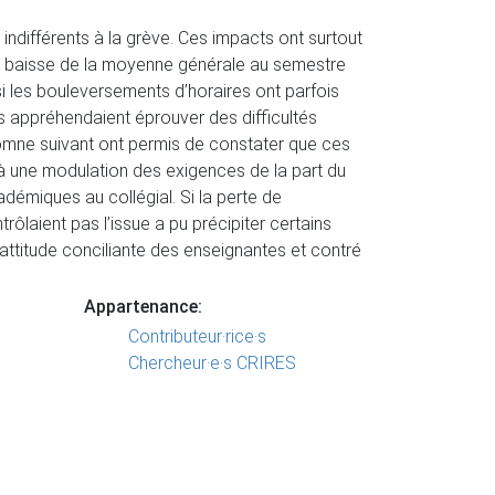
 indifférents à la grève. Ces impacts ont surtout
 baisse de la moyenne générale au semestre
i les bouleversements d’horaires ont parfois
s appréhendaient éprouver des difficultés
utomne suivant ont permis de constater que ces
 à une modulation des exigences de la part du
démiques au collégial. Si la perte de
ôlaient pas l’issue a pu précipiter certains
’attitude conciliante des enseignantes et contré
Appartenance:
Contributeur·rice·s
Chercheur·e·s CRIRES