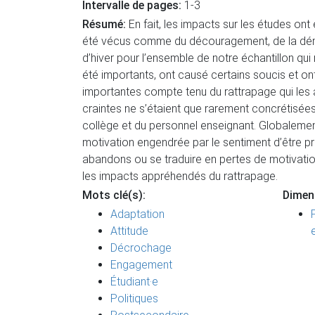
Intervalle de pages:
1-3
Résumé:
En fait, les impacts sur les études on
été vécus comme du découragement, de la dém
d’hiver pour l’ensemble de notre échantillon qu
été importants, ont causé certains soucis et on
importantes compte tenu du rattrapage qui les a
craintes ne s’étaient que rarement concrétisée
collège et du personnel enseignant. Globalement,
motivation engendrée par le sentiment d’être pri
abandons ou se traduire en pertes de motivation
les impacts appréhendés du rattrapage.
Mots clé(s):
Dimen
Adaptation
Attitude
Décrochage
Engagement
Étudiant·e
Politiques