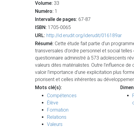
Volume:
33
Numéro:
1
Intervalle de pages:
67-87
ISBN:
1705-0065
URL:
http://id.erudit.org/iderudit/016189ar
Résumé:
Cette étude fait partie d’un program
transversales d’ordre personnel et social telle
questionnaire administré à 573 adolescents révè
valeurs dites matérialistes. Outre l’influence 
valoir l’importance d’une explicitation plus for
priorisent et celles inhérentes au développeme
Mots clé(s):
Dimen
Compétences
Élève
Formation
Relations
Valeurs