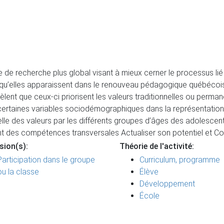
me de recherche plus global visant à mieux cerner le processus
s qu’elles apparaissent dans le renouveau pédagogique québécois
lent que ceux-ci priorisent les valeurs traditionnelles ou perma
de certaines variables sociodémographiques dans la représentation
melle des valeurs par les différents groupes d’âges des adolescent
nt des compétences transversales Actualiser son potentiel et Co
sion(s):
Théorie de l'activité:
Participation dans le groupe
Curriculum, programme
ou la classe
Élève
Développement
École