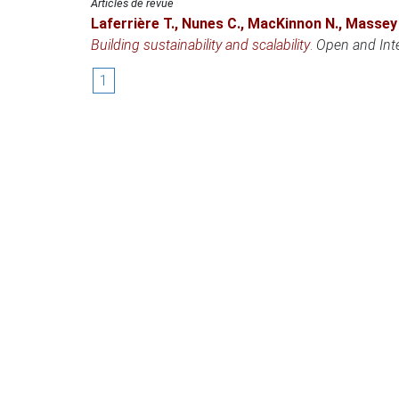
Articles de revue
Laferrière T.
,
Nunes C.
,
MacKinnon N.
,
Massey 
Building sustainability and scalability
.
Open and Inte
1