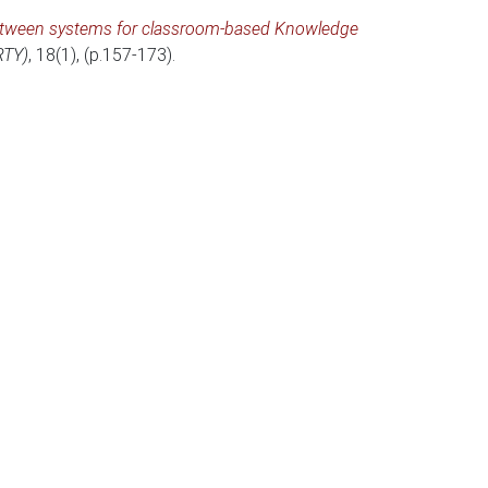
tween systems for classroom-based Knowledge
RTY)
, 18(1), (p.157-173).