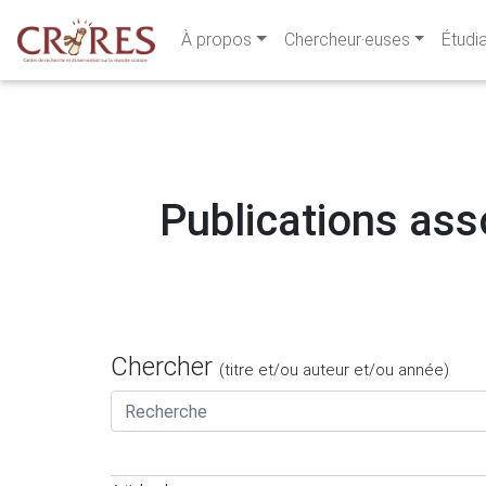
À propos
Chercheur·euses
Étudi
Publications asso
Chercher
(titre et/ou auteur et/ou année)