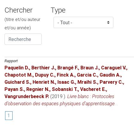
Chercher
Type
(titre et/ou auteur
et/ou année)
Rapport
Paquelin D.
,
Berthier J.
,
Brangé F.
,
Braun J.
,
Caraguel V.
,
Chapotot M.
,
Dupuy C.
,
Finck A.
,
Garcia C.
,
Gaudin A.
,
Guichard S.
,
Henriet N.
,
Isaac G.
,
Mraihi S.
,
Parvery C.
,
Payan S.
,
Regnier N.
,
Sobanski T.
,
Vacheret E.
,
Vangrunderbeeck P.
(2019 )
.
Livre blanc : Protocoles
d’observation des espaces physiques d’apprentissage
. .
1