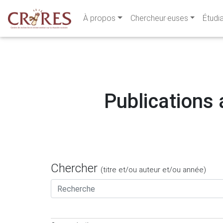
À propos
Chercheur·euses
Étudi
Publications 
Chercher
(titre et/ou auteur et/ou année)