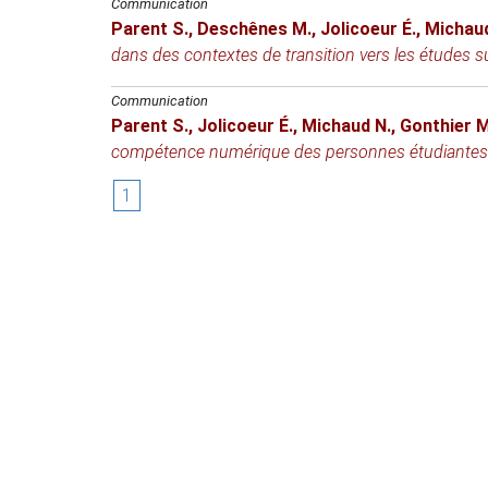
Communication
Parent S.
,
Deschênes M.
,
Jolicoeur É.
,
Michaud
dans des contextes de transition vers les études s
Communication
Parent S.
,
Jolicoeur É.
,
Michaud N.
,
Gonthier M
compétence numérique des personnes étudiantes
1