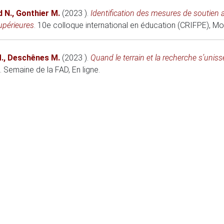
 N.
,
Gonthier M.
(2023 )
.
Identification des mesures de soutie
upérieures
.
10e colloque international en éducation (CRIFPE)
, Mo
.
,
Deschênes M.
(2023 )
.
Quand le terrain et la recherche s’unis
.
Semaine de la FAD
, En ligne.