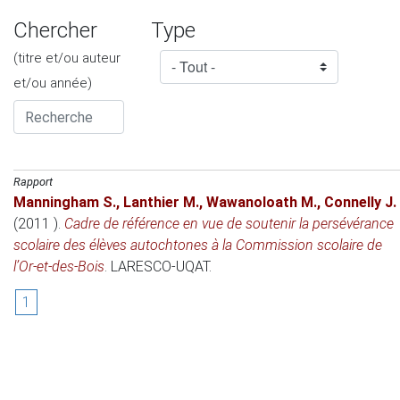
Chercher
Type
(titre et/ou auteur
et/ou année)
Rapport
Manningham S.
,
Lanthier M.
,
Wawanoloath M.
,
Connelly J.
(2011 )
.
Cadre de référence en vue de soutenir la persévérance
scolaire des élèves autochtones à la Commission scolaire de
l’Or-et-des-Bois
. LARESCO-UQAT.
1