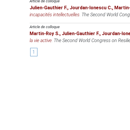
Article de colloque
Julien-Gauthier F.
,
Jourdan-Ionescu C.
,
Martin
incapacités intellectuelles
.
The Second World Congr
Article de colloque
Martin-Roy S.
,
Julien-Gauthier F.
,
Jourdan-Ion
la vie active
.
The Second World Congress on Resilie
1