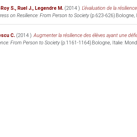
-Roy S.
,
Ruel J.
,
Legendre M.
(2014 )
.
L’évaluation de la résilien
ess on Resilience: From Person to Society
(p.623-626).
Bologne, I
escu C.
(2014 )
.
Augmenter la résilience des élèves ayant une déficie
nce: From Person to Society
(p.1161-1164).
Bologne, Italie
: Mond