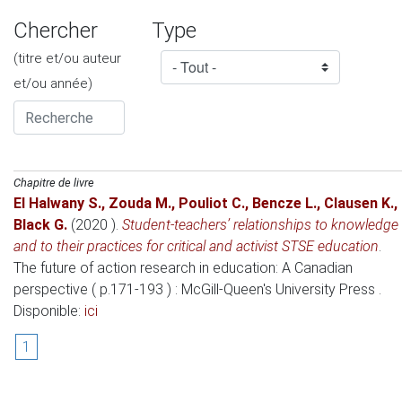
Chercher
Type
(titre et/ou auteur
et/ou année)
Chapitre de livre
El Halwany S.
,
Zouda M.
,
Pouliot C.
,
Bencze L.
,
Clausen K.
,
Black G.
(2020 )
.
Student-teachers’ relationships to knowledge
and to their practices for critical and activist STSE education
.
The future of action research in education: A Canadian
perspective ( p.171-193 )
: McGill-Queen's University Press .
Disponible:
ici
1