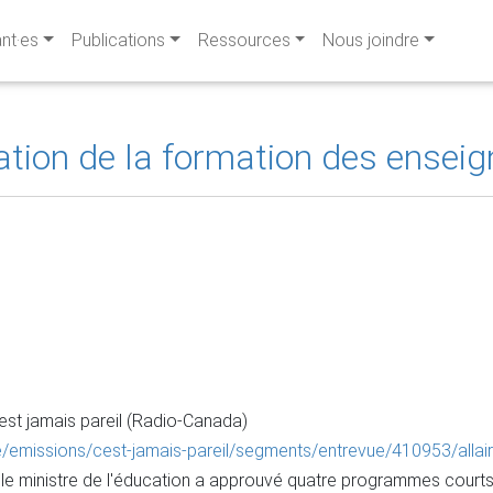
ant·es
Publications
Ressources
Nous joindre
ration de la formation des ensei
est jamais pareil (Radio-Canada)
re/emissions/cest-jamais-pareil/segments/entrevue/410953/alla
 le ministre de l'éducation a approuvé quatre programmes courts 