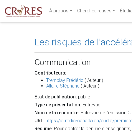
À propos
Chercheur·euses
Étudi
Les risques de l'accélé
Communication
Contributeurs:
Tremblay Frédéric
( Auteur )
Allaire Stéphane
( Auteur )
État de publication:
publié
Type de présentation:
Entrevue
Nom de la rencontre:
Entrevue de l'émission C'
URL:
https://ici.radio-canada.ca/ohdio/premie
Résumé:
Pour contrer la pénurie d'enseignants,