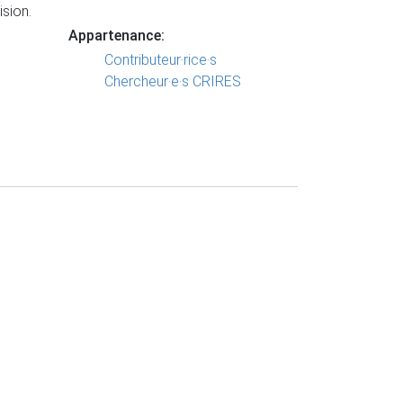
sion.
Appartenance:
Contributeur·rice·s
Chercheur·e·s CRIRES