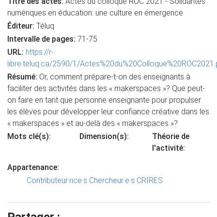
Titre des actes:
Actes du colloque ROC 2021 - Solidarités
numériques en éducation: une culture en émergence
Éditeur:
Téluq
Intervalle de pages:
71-75
URL:
https://r-
libre.teluq.ca/2590/1/Actes%20du%20Colloque%20ROC2021.
Résumé:
Or, comment prépare-t-on des enseignants à
faciliter des activités dans les « makerspaces »? Que peut-
on faire en tant que personne enseignante pour propulser
les élèves pour développer leur confiance créative dans les
« makerspaces » et au-delà des « makerspaces »?
Mots clé(s):
Dimension(s):
Théorie de
l'activité:
Appartenance:
Contributeur·rice·s
Chercheur·e·s CRIRES