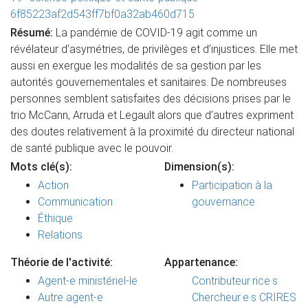
6f85223af2d543ff7bf0a32ab460d715
Résumé:
La pandémie de COVID-19 agit comme un
révélateur d’asymétries, de privilèges et d’injustices. Elle met
aussi en exergue les modalités de sa gestion par les
autorités gouvernementales et sanitaires. De nombreuses
personnes semblent satisfaites des décisions prises par le
trio McCann, Arruda et Legault alors que d’autres expriment
des doutes relativement à la proximité du directeur national
de santé publique avec le pouvoir.
Mots clé(s):
Dimension(s):
Action
Participation à la
Communication
gouvernance
Éthique
Relations
Théorie de l'activité:
Appartenance:
Agent-e ministériel-le
Contributeur·rice·s
Autre agent-e
Chercheur·e·s CRIRES