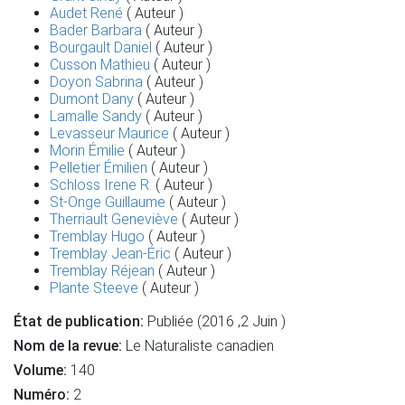
Audet René
( Auteur )
Bader Barbara
( Auteur )
Bourgault Daniel
( Auteur )
Cusson Mathieu
( Auteur )
Doyon Sabrina
( Auteur )
Dumont Dany
( Auteur )
Lamalle Sandy
( Auteur )
Levasseur Maurice
( Auteur )
Morin Émilie
( Auteur )
Pelletier Émilien
( Auteur )
Schloss Irene R.
( Auteur )
St-Onge Guillaume
( Auteur )
Therriault Geneviève
( Auteur )
Tremblay Hugo
( Auteur )
Tremblay Jean-Éric
( Auteur )
Tremblay Réjean
( Auteur )
Plante Steeve
( Auteur )
État de publication:
Publiée (2016 ,2 Juin )
Nom de la revue:
Le Naturaliste canadien
Volume:
140
Numéro:
2