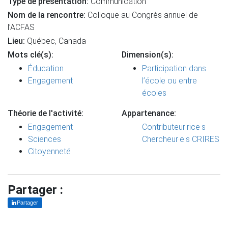
Type de présentation:
Communication
Nom de la rencontre:
Colloque au Congrès annuel de
l’ACFAS
Lieu:
Québec, Canada
Mots clé(s):
Dimension(s):
Éducation
Participation dans
Engagement
l’école ou entre
écoles
Théorie de l'activité:
Appartenance:
Engagement
Contributeur·rice·s
Sciences
Chercheur·e·s CRIRES
Citoyenneté
Partager :
Partager