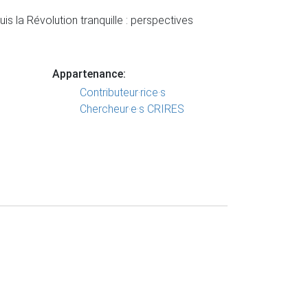
is la Révolution tranquille : perspectives
Appartenance:
Contributeur·rice·s
Chercheur·e·s CRIRES