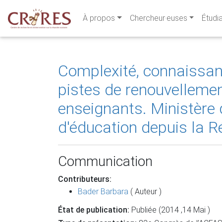
À propos
Chercheur·euses
Étudi
Complexité, connaissan
pistes de renouvellemen
enseignants. Ministère d
d'éducation depuis la R
Communication
Contributeurs:
Bader Barbara
( Auteur )
État de publication:
Publiée (2014 ,14 Mai )