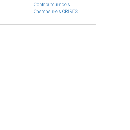
Contributeur·rice·s
Chercheur·e·s CRIRES