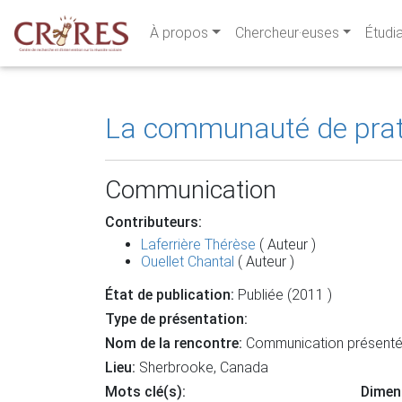
À propos
Chercheur·euses
Étudi
La communauté de prati
Communication
Contributeurs:
Laferrière Thérèse
( Auteur )
Ouellet Chantal
( Auteur )
État de publication:
Publiée (2011 )
Type de présentation:
Nom de la rencontre:
Communication présentée
Lieu:
Sherbrooke, Canada
Mots clé(s):
Dimen