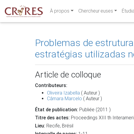
À propos
Chercheur·euses
Étudi
Problemas de estrutura
estratégias utilizadas 
Article de colloque
Contributeurs:
Oliveira Izabella
( Auteur )
Câmara Marcelo
( Auteur )
État de publication:
Publiée (2011 )
Titre des actes:
Proceedings XIII th Interame
Lieu:
Recife, Brésil
Intervalle de pages:
1-11