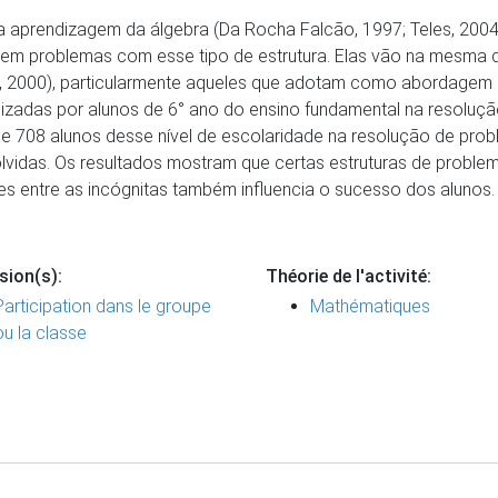
 a aprendizagem da álgebra (Da Rocha Falcão, 1997; Teles, 200
rem problemas com esse tipo de estrutura. Elas vão na mesma 
9, 2000), particularmente aqueles que adotam como abordagem 
izadas por alunos de 6° ano do ensino fundamental na resoluçã
de 708 alunos desse nível de escolaridade na resolução de probl
idas. Os resultados mostram que certas estruturas de problema
s entre as incógnitas também influencia o sucesso dos alunos.
sion(s):
Théorie de l'activité:
Participation dans le groupe
Mathématiques
ou la classe