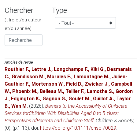
Chercher
Type
(titre et/ou auteur
et/ou année)
Articles de revue
Routhier F.
,
Lettre J.
,
Longchamps F.
,
Kiki G.
,
Desmarais
C.
,
Grandisson M.
,
Morales E.
,
Lamontagne M.
,
Julien-
Gauthier F.
,
Mortenson W.
,
Field D.
,
Zwicker J.
,
Campbell
W.
,
Phoenix M.
,
Belleau M.
,
Tellier F.
,
Lamothe S.
,
Gordon
J.
,
Edgington K.
,
Gagnon G.
,
Goulet M.
,
Guillot A.
,
Taylor
B.
,
Wan M.
(2026)
.
Barriers to the Accessibility of Childcare
Services forChildren With Disabilities Aged 0 to 5 Years:
Perspectives ofParents and Childcare Staff
.
Children & Society
,
(0), (p.1-13). doi:
https://doi.org/10.1111/chso.70029
.