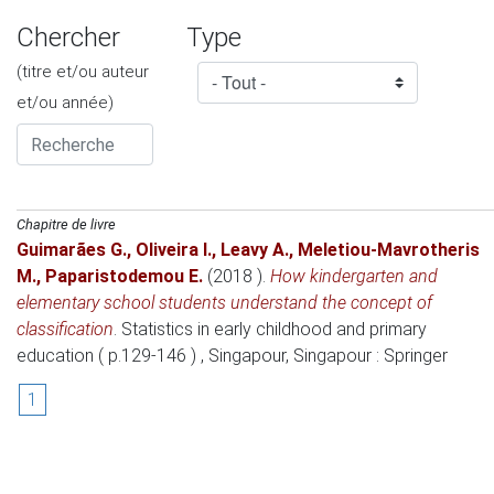
Chercher
Type
(titre et/ou auteur
et/ou année)
Chapitre de livre
Guimarães G.
,
Oliveira I.
,
Leavy A.
,
Meletiou-Mavrotheris
M.
,
Paparistodemou E.
(2018 )
.
How kindergarten and
elementary school students understand the concept of
classification
.
Statistics in early childhood and primary
education ( p.129-146 )
, Singapour, Singapour
: Springer
1