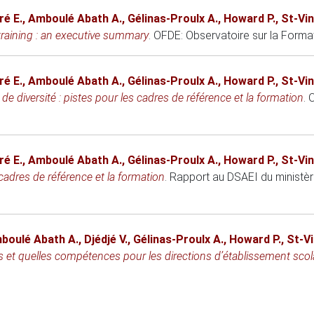
ré E.
,
Amboulé Abath A.
,
Gélinas-Proulx A.
,
Howard P.
,
St-Vin
 training : an executive summary
.
OFDE: Observatoire sur la Formati
ré E.
,
Amboulé Abath A.
,
Gélinas-Proulx A.
,
Howard P.
,
St-Vin
e diversité : pistes pour les cadres de référence et la formation
. 
ré E.
,
Amboulé Abath A.
,
Gélinas-Proulx A.
,
Howard P.
,
St-Vin
 cadres de référence et la formation
. Rapport au DSAEI du ministèr
boulé Abath A.
,
Djédjé V.
,
Gélinas-Proulx A.
,
Howard P.
,
St-Vi
ns et quelles compétences pour les directions d’établissement scol