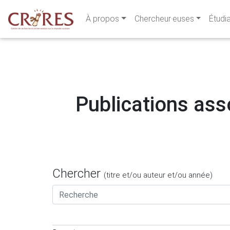
À propos
Chercheur·euses
Étudi
Publications asso
Chercher
(titre et/ou auteur et/ou année)