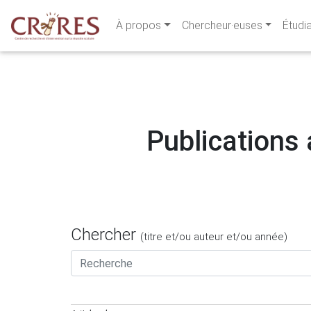
À propos
Chercheur·euses
Étudi
Publications a
Chercher
(titre et/ou auteur et/ou année)