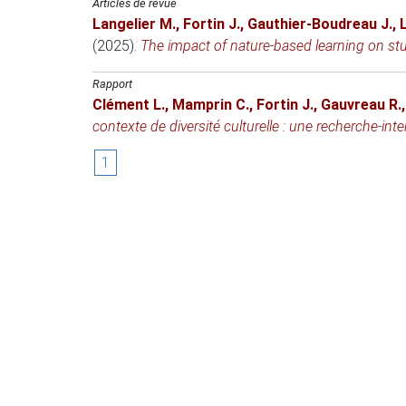
Articles de revue
Langelier M.
,
Fortin J.
,
Gauthier-Boudreau J.
,
(2025)
.
The impact of nature-based learning on stu
Rapport
Clément L.
,
Mamprin C.
,
Fortin J.
,
Gauvreau R.
contexte de diversité culturelle : une recherche-int
1