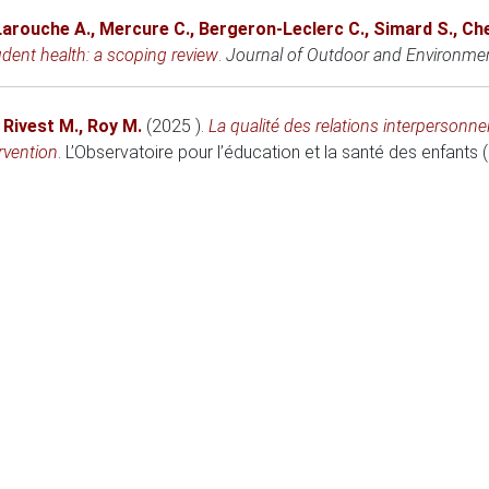
Larouche A.
,
Mercure C.
,
Bergeron-Leclerc C.
,
Simard S.
,
Che
dent health: a scoping review
.
Journal of Outdoor and Environme
,
Rivest M.
,
Roy M.
(2025 )
.
La qualité des relations interpersonnel
ervention
.
L’Observatoire pour l’éducation et la santé des enfants