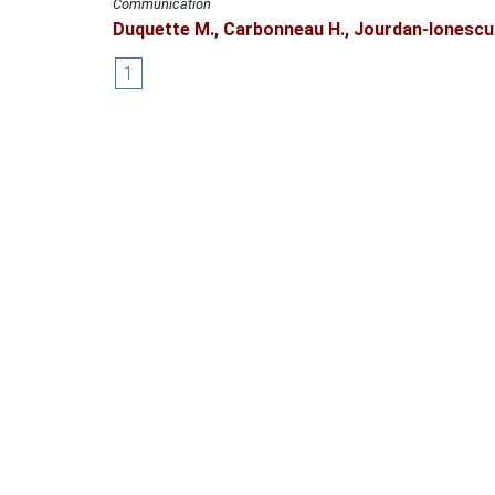
Communication
Duquette M.
,
Carbonneau H.
,
Jourdan-Ionescu
1