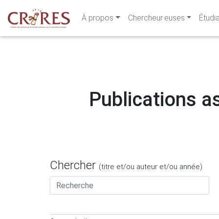
À propos
Chercheur·euses
Étudi
Publications a
Chercher
(titre et/ou auteur et/ou année)