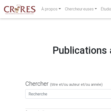
À propos
Chercheur·euses
Étudi
Publications 
Chercher
(titre et/ou auteur et/ou année)