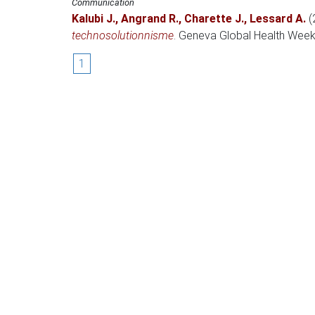
Communication
Kalubi J.
,
Angrand R.
,
Charette J.
,
Lessard A.
(
technosolutionnisme
.
Geneva Global Health Wee
1