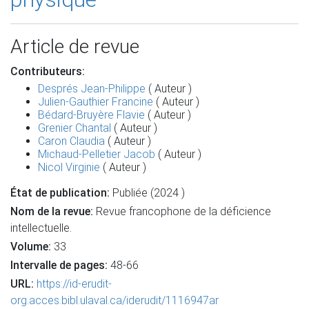
Article de revue
Contributeurs:
Després Jean-Philippe
( Auteur )
Julien-Gauthier Francine
( Auteur )
Bédard-Bruyère Flavie
( Auteur )
Grenier Chantal
( Auteur )
Caron Claudia
( Auteur )
Michaud-Pelletier Jacob
( Auteur )
Nicol Virginie
( Auteur )
État de publication:
Publiée (2024 )
Nom de la revue:
Revue francophone de la déficience
intellectuelle.
Volume:
33
Intervalle de pages:
48-66
URL:
https://id-erudit-
org.acces.bibl.ulaval.ca/iderudit/1116947ar