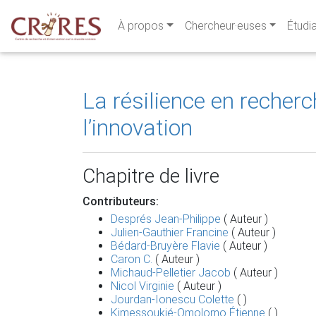
À propos
Chercheur·euses
Étudi
La résilience en recher
l’innovation
Chapitre de livre
Contributeurs:
Després Jean-Philippe
( Auteur )
Julien-Gauthier Francine
( Auteur )
Bédard-Bruyère Flavie
( Auteur )
Caron C.
( Auteur )
Michaud-Pelletier Jacob
( Auteur )
Nicol Virginie
( Auteur )
Jourdan-Ionescu Colette
( )
Kimessoukié-Omolomo Étienne
( )