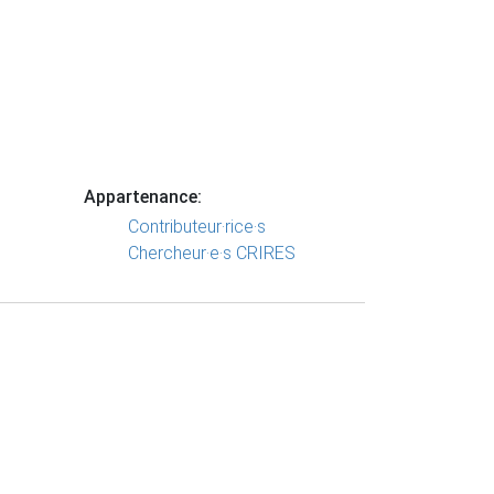
Appartenance:
Contributeur·rice·s
Chercheur·e·s CRIRES