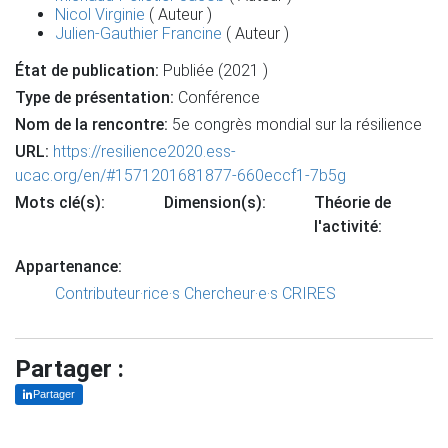
Nicol Virginie
( Auteur )
Julien-Gauthier Francine
( Auteur )
État de publication:
Publiée (2021 )
Type de présentation:
Conférence
Nom de la rencontre:
5e congrès mondial sur la résilience
URL:
https://resilience2020.ess-
ucac.org/en/#1571201681877-660eccf1-7b5g
Mots clé(s):
Dimension(s):
Théorie de
l'activité:
Appartenance:
Contributeur·rice·s
Chercheur·e·s CRIRES
Partager :
Partager