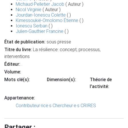
Michaud-Pelletier Jacob
( Auteur )
Nicol Virginie
( Auteur )
Jourdan-Ionescu Colette
( )
Kimessoukié-Omolomo Étienne
( )
Ionescu Serban
( )
Julien-Gauthier Francine
( )
État de publication:
sous presse
Titre du livre:
La résilience: concept, processus,
interventions
Éditeur:
.
Volume:
Mots clé(s):
Dimension(s):
Théorie de
l'activité:
Appartenance:
Contributeur·rice·s
Chercheur·e·s CRIRES
Partager :