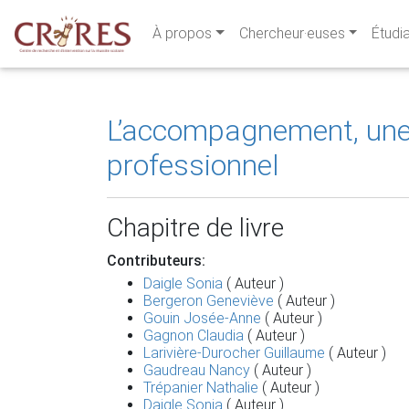
À propos
Chercheur·euses
Étudi
L’accompagnement, une 
professionnel
Chapitre de livre
Contributeurs:
Daigle Sonia
( Auteur )
Bergeron Geneviève
( Auteur )
Gouin Josée-Anne
( Auteur )
Gagnon Claudia
( Auteur )
Larivière-Durocher Guillaume
( Auteur )
Gaudreau Nancy
( Auteur )
Trépanier Nathalie
( Auteur )
Daigle Sonia
( Auteur )