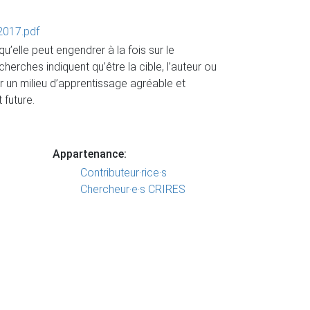
2017.pdf
’elle peut engendrer à la fois sur le
erches indiquent qu’être la cible, l’auteur ou
ir un milieu d’apprentissage agréable et
 future.
Appartenance:
Contributeur·rice·s
Chercheur·e·s CRIRES