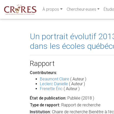
À propos
Chercheur·euses
Étudi
Un portrait évolutif 20
dans les écoles québéc
Rapport
Contributeurs:
Beaumont Claire
( Auteur )
Leclerc Danielle
( Auteur )
Frenette Éric
( Auteur )
État de publication:
Publiée (2018 )
Type de rapport:
Rapport de recherche
Institution:
Chaire de recherche Bienêtre à l'éc