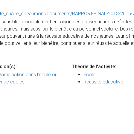
ers/site_chaire_cbeaumont/documents/RAPPORT-FINAL-2013-2015-
 sensible, principalement en raison des conséquences néfastes qu
jeunes, mais aussi sur le bienêtre du personnel scolaire. Des rech
ur pouvant nuire à la réussite éducative de nos jeunes. Leur offr
pour veiller à leur bienêtre, contribuer à leur réussite actuelle et
sion(s):
Théorie de l'activité:
Participation dans l’école ou
École
entre écoles
Réussite éducative