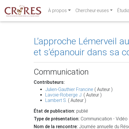
À propos
Chercheur·euses
Étudi
L’approche Lémerveil au
et s’épanouir dans sa co
Communication
Contributeurs:
Julien-Gauthier Francine
( Auteur )
Lavoie-Roberge J.
( Auteur )
Lambert S.
( Auteur )
État de publication:
publié
Type de présentation:
Communication - Vidéo
Nom de la rencontre:
Journée annuelle du Résea