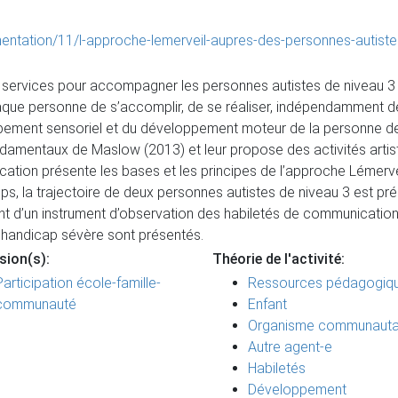
entation/11/l-approche-lemerveil-aupres-des-personnes-autiste
 services pour accompagner les personnes autistes de niveau 3 et
aque personne de s’accomplir, de se réaliser, indépendamment d
ppement sensoriel et du développement moteur de la personne des 
damentaux de Maslow (2013) et leur propose des activités artisti
ion présente les bases et les principes de l’approche Lémervei
, la trajectoire de deux personnes autistes de niveau 3 est prése
ment d’un instrument d’observation des habiletés de communicati
 handicap sévère sont présentés.
sion(s):
Théorie de l'activité:
Participation école-famille-
Ressources pédagogiq
communauté
Enfant
Organisme communauta
Autre agent-e
Habiletés
Développement