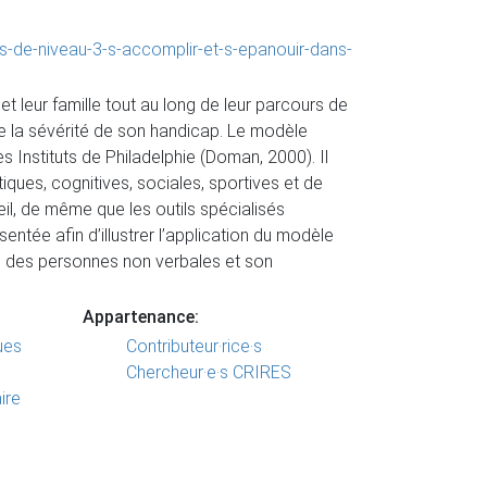
s-de-niveau-3-s-accomplir-et-s-epanouir-dans-
 leur famille tout au long de leur parcours de
e la sévérité de son handicap. Le modèle
Instituts de Philadelphie (Doman, 2000). Il
ques, cognitives, sociales, sportives et de
l, de même que les outils spécialisés
ntée afin d’illustrer l’application du modèle
on des personnes non verbales et son
Appartenance:
ues
Contributeur·rice·s
Chercheur·e·s CRIRES
ire