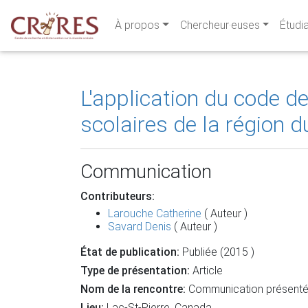
À propos
Chercheur·euses
Étudi
L'application du code 
scolaires de la région 
Communication
Contributeurs:
Larouche Catherine
( Auteur )
Savard Denis
( Auteur )
État de publication:
Publiée (2015 )
Type de présentation:
Article
Nom de la rencontre:
Communication présentée 
Lieu:
Lac-St-Pierre, Canada