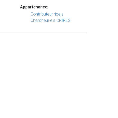
Appartenance:
Contributeur·rice·s
Chercheur·e·s CRIRES