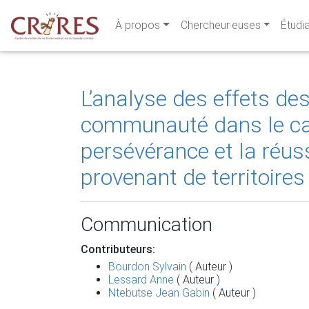
À propos
Chercheur·euses
Étudi
L’analyse des effets de
communauté dans le cad
persévérance et la réus
provenant de territoires
Communication
Contributeurs:
Bourdon Sylvain
( Auteur )
Lessard Anne
( Auteur )
Ntebutse Jean Gabin
( Auteur )