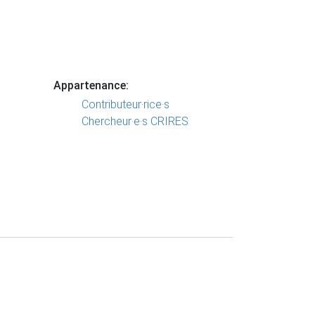
Appartenance:
Contributeur·rice·s
Chercheur·e·s CRIRES