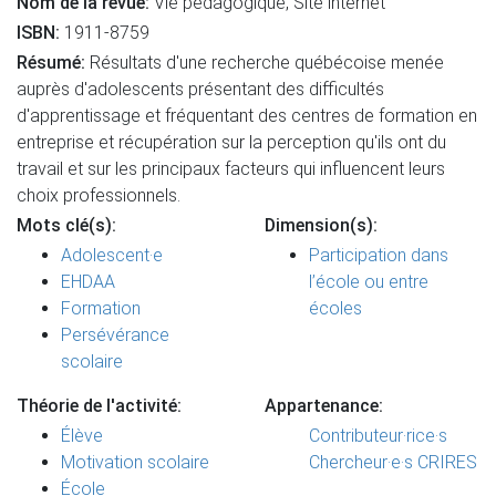
Nom de la revue:
Vie pédagogique, Site internet
ISBN:
1911-8759
Résumé:
Résultats d'une recherche québécoise menée
auprès d'adolescents présentant des difficultés
d'apprentissage et fréquentant des centres de formation en
entreprise et récupération sur la perception qu'ils ont du
travail et sur les principaux facteurs qui influencent leurs
choix professionnels.
Mots clé(s):
Dimension(s):
Adolescent·e
Participation dans
EHDAA
l’école ou entre
Formation
écoles
Persévérance
scolaire
Théorie de l'activité:
Appartenance:
Élève
Contributeur·rice·s
Motivation scolaire
Chercheur·e·s CRIRES
École