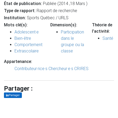
État de publication:
Publiée (2014 ,18 Mars )
Type de rapport:
Rapport de recherche
Institution:
Sports Québec / URLS
Mots clé(s):
Dimension(s):
Théorie de
l'activité:
Adolescent·e
Participation
Bien-être
dans le
Santé
Comportement
groupe ou la
Extrascolaire
classe
Appartenance:
Contributeur·rice·s
Chercheur·e·s CRIRES
Partager :
Partager