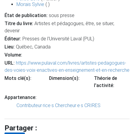
Morais Sylvie
( )
État de publication:
sous presse
Titre du livre:
Artistes et pédagogues, être, se situer,
devenir
Éditeur:
Presses de l'Université Laval (PUL)
Lieu:
Québec, Canada
Volume:
URL:
https://www.pulaval.com/livres/artistes-pedagogues-
des-voies-voix-enactives-en-enseignement-et-en-recherche
Mots clé(s):
Dimension(s):
Théorie de
l'activité:
Appartenance:
Contributeur·rice·s
Chercheur·e·s CRIRES
Partager :