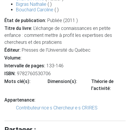
Bigras Nathalie
( )
Bouchard Caroline
( )
État de publication:
Publiée (2011 )
Titre du livre:
L’échange de connaissances en petite
enfance : comment mettre à profit les expertises des
chercheurs et des praticiens
Éditeur:
Presses de l'Université du Québec
Volume:
Intervalle de pages:
133-146
ISBN:
9782760530706
Mots clé(s):
Dimension(s):
Théorie de
l'activité:
Appartenance:
Contributeur·rice·s
Chercheur·e·s CRIRES
Partager :